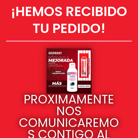
Ir
¡HEMOS RECIBIDO
al
contenido
TU PEDIDO!
PROXIMAMENTE
NOS
COMUNICAREMO
S CONTIGO AL